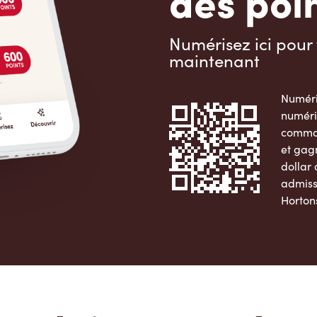
des poin
Numérisez ici pour 
maintenant
Numéri
numéri
comman
et gag
dollar
admiss
Horton
Apple 