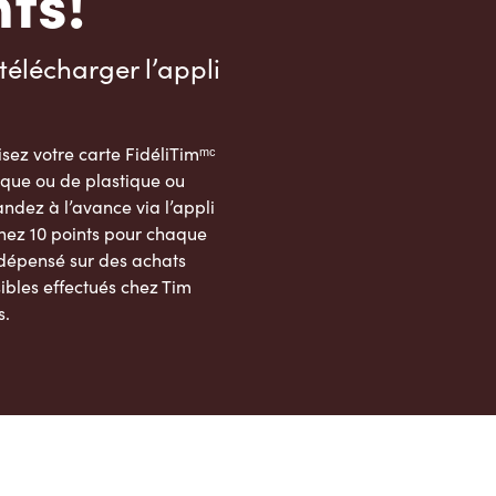
ts!
télécharger l’appli
sez votre carte FidéliTimᵐᶜ
que ou de plastique ou
dez à l’avance via l’appli
nez 10 points pour chaque
 dépensé sur des achats
ibles effectués chez Tim
s.
App Store
Google Play Store