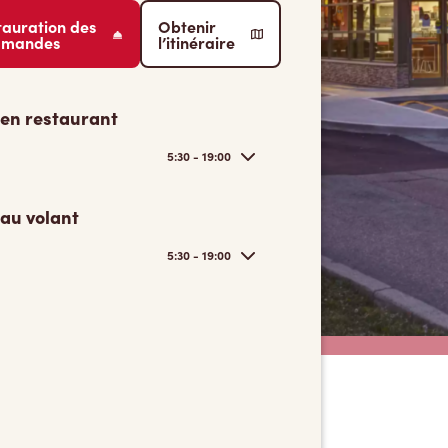
tauration des
Obtenir
mmandes
l’itinéraire
 en restaurant
5:30 - 19:00
 au volant
5:30 - 19:00