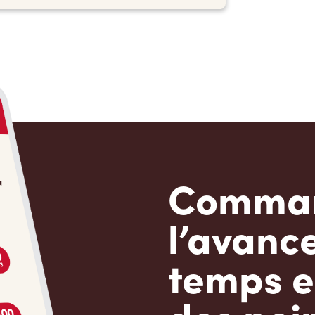
Comman
l’avanc
temps e