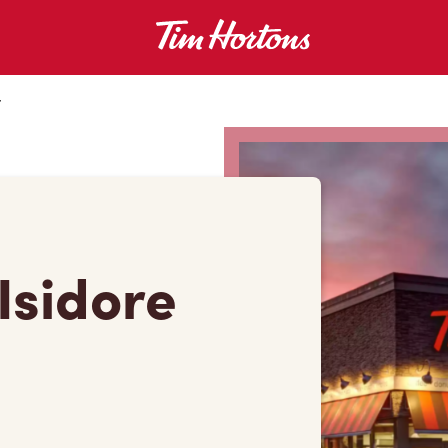
r
Isidore