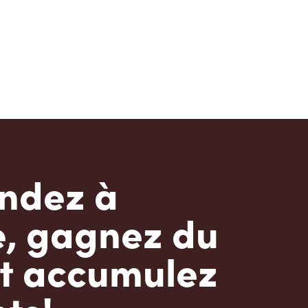
dez à
e, gagnez du
t accumulez