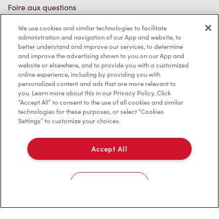
Foire aux questions
We use cookies and similar technologies to facilitate
administration and navigation of our App and website, to
Politique de confidentialité
better understand and improve our services, to determine
and improve the advertising shown to you on our App and
Conditions de service
website or elsewhere, and to provide you with a customized
online experience, including by providing you with
Marques de commerce
personalized content and ads that are more relevant to
you. Learn more about this in our Privacy Policy. Click
Accessibilité
“Accept All” to consent to the use of all cookies and similar
technologies for these purposes, or select “Cookies
Settings” to customize your choices.
Diagnostic
Accept All
Contactez-nous
Cookies Settings
TM & © Tim Hortons, 2023