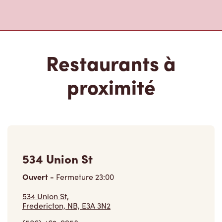
Restaurants à
proximité
534 Union St
Ouvert
-
Fermeture
23:00
534 Union St,
Fredericton, NB, E3A 3N2
(506) 462-9958