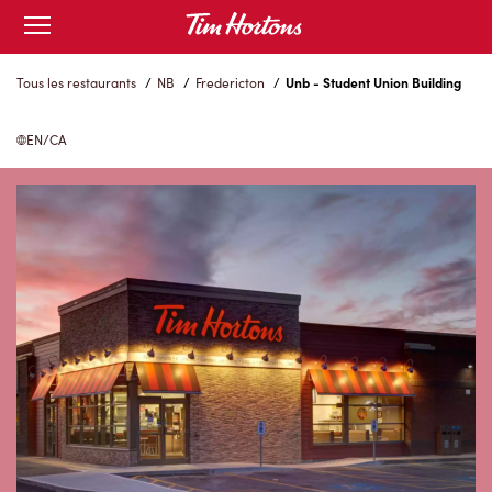
Skip
Open
to
mobile
menu
Content
Tous les restaurants
/
NB
/
Fredericton
/
Unb - Student Union Building
EN/CA