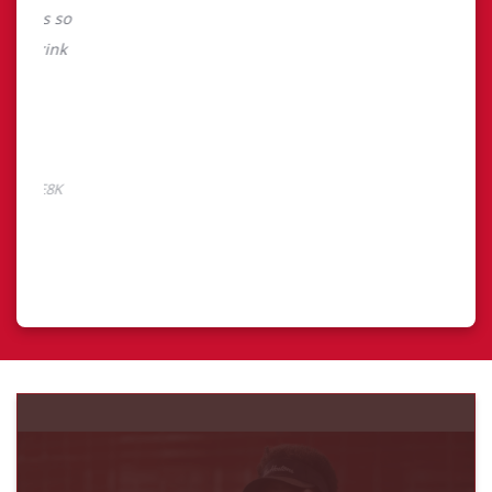
Découvrez Finances
TimMD