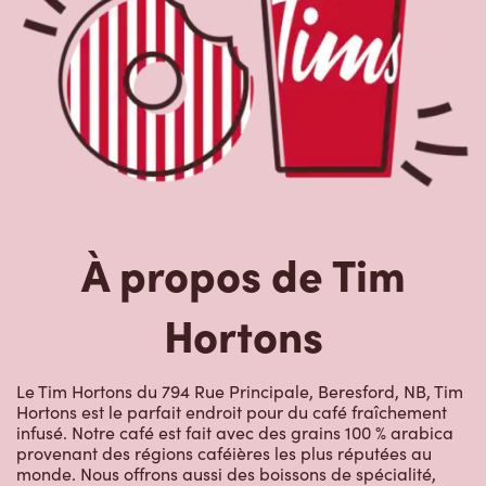
Hortons
Le Tim Hortons du 794 Rue Principale, Beresford, NB, Tim
Hortons est le parfait endroit pour du café fraîchement
infusé. Notre café est fait avec des grains 100 % arabica
provenant des régions caféières les plus réputées au
monde. Nous offrons aussi des boissons de spécialité,
comme des lattes, des cappuccinos, des boissons à base
d’espresso, du café glacé et givré, du chocolat chaud, du
thé et nos RafraîchiTim aux vrais fruits. Arrêtez-vous pour
une collation rapide ou un délicieux repas pour le
déjeuner, le dîner ou le souper. Nos œufs d’ici
fraîchement cassés sont disponibles jusqu’à 16 h. Goûtez
à nos succulentes pâtisseries : biscuits, muffins, Timbits et
beignes, y compris nos délicieux beignes de rêve. Nous
offrons aussi une variété de soupes, dont notre soupe
poulet et nouilles et notre crème de brocoli, et un chili, qui
se marie parfaitement avec nos quartiers de pommes de
terre d’ici.