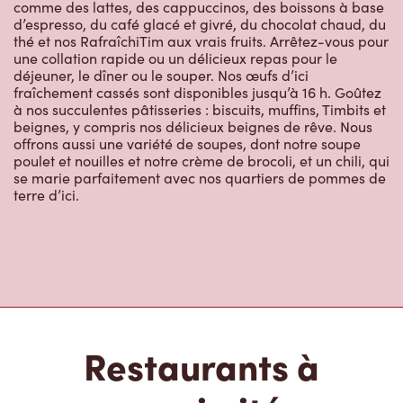
Restaurants à
proximité
1420 Vanier Blvd
Ouvert
-
Fermeture
23:59
1420 Vanier Blvd,
Bathurst, NB, E2A 7B7