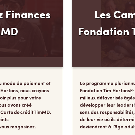
 Finances
Les Cam
mMD
Fondation 
u mode de paiement et
Le programme pluriannu
 Hortons, nous croyons
Fondation Tim Hortons®