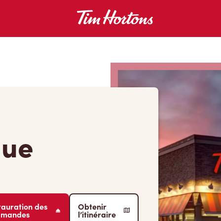
nue
tauration des
Obtenir
mmandes
l’itinéraire