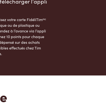
télécharger l’appli
sez votre carte FidéliTimᵐᶜ
que ou de plastique ou
dez à l’avance via l’appli
nez 10 points pour chaque
 dépensé sur des achats
ibles effectués chez Tim
s.
App Store
Google Play Store
te