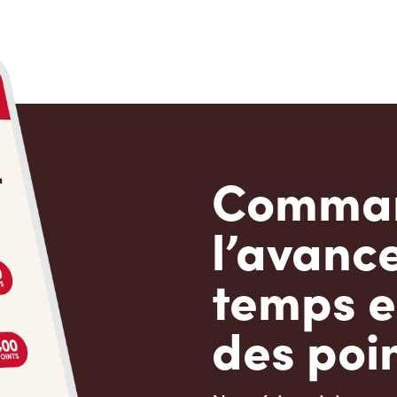
Comman
l’avanc
temps e
des poin