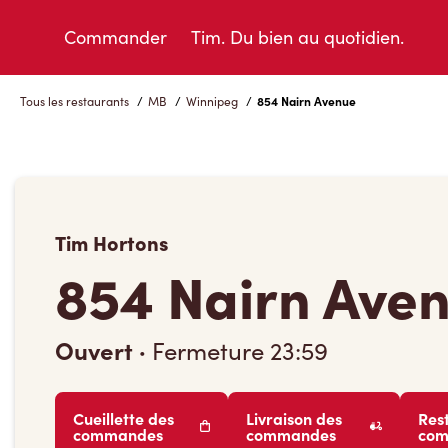
Skip
to
Commander
Tim. Du bien au quotidien.
Content
Tous les restaurants
/
MB
/
Winnipeg
/
854 Nairn Avenue
Tim Hortons
854 Nairn Ave
Ouvert
·
Fermeture
23:59
Cueillette des
Livraison des
Res
commandes
commandes
co