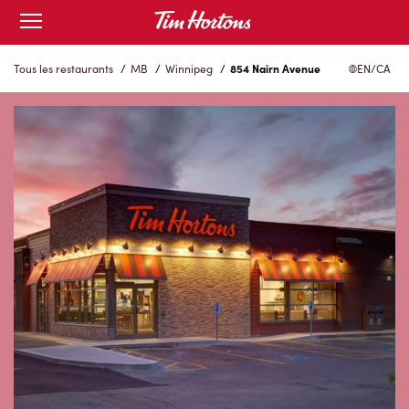
Skip
Open
to
mobile
menu
Content
Tous les restaurants
/
MB
/
Winnipeg
/
854 Nairn Avenue
EN/CA