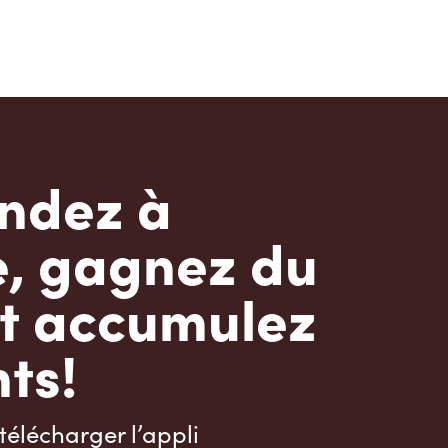
dez à
e, gagnez du
t accumulez
ts!
télécharger l’appli