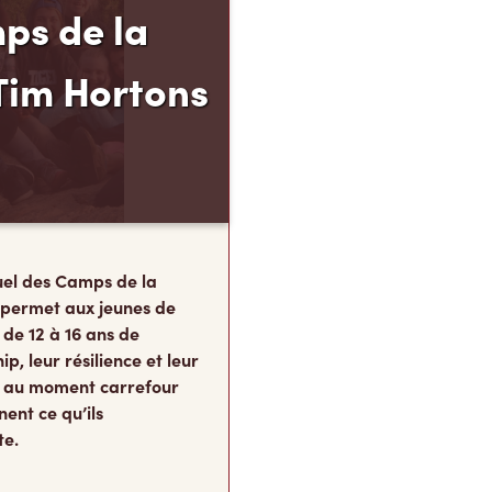
ps de la
Tim Hortons
el des Camps de la
 permet aux jeunes de
 de 12 à 16 ans de
p, leur résilience et leur
s, au moment carrefour
nent ce qu’ils
te.