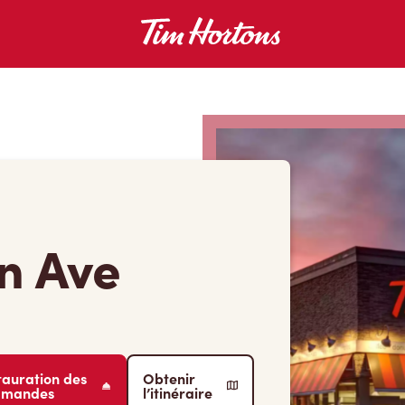
n Ave
tauration des
Obtenir
mmandes
l’itinéraire