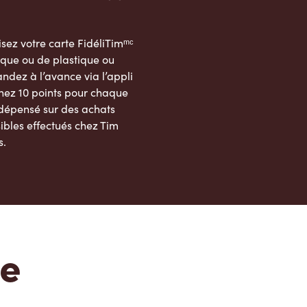
sez votre carte FidéliTimᵐᶜ
que ou de plastique ou
dez à l’avance via l’appli
nez 10 points pour chaque
 dépensé sur des achats
ibles effectués chez Tim
s.
App Store
Google Play Store
te