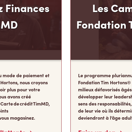
 Finances
Les Cam
mMD
Fondation 
u mode de paiement et
Le programme pluriannu
 Hortons, nous croyons
Fondation Tim Hortons®
oir plus pour votre
milieux défavorisés âgés
ous avons créé
développer leur leadershi
 Carte de crédit TimMD,
sens des responsabilité
ints
de leur vie où ils détermi
vous magasinez.
deviendront à l’âge adul