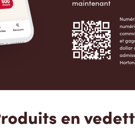
maintenant
Numéri
numéri
comman
et gag
dollar
admiss
Horton
Apple 
roduits en vedet