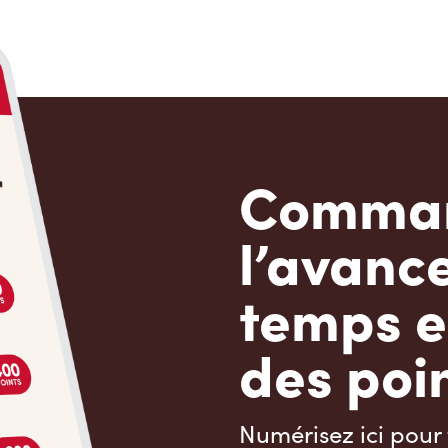
Comman
l’avanc
temps e
des poin
Numérisez ici pour 