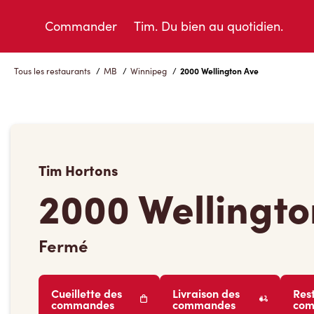
Skip
to
Commander
Tim. Du bien au quotidien.
Content
Tous les restaurants
/
MB
/
Winnipeg
/
2000 Wellington Ave
Tim Hortons
2000 Wellingto
Fermé
Cueillette des
Livraison des
Res
commandes
commandes
co