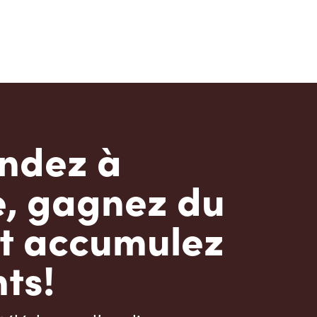
dez à
e, gagnez du
t accumulez
ts!