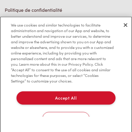
Politique de confidentialité
Conditions de service
We use cookies and similar technologies to facilitate
administration and navigation of our App and website, to
Marques de commerce
better understand and improve our services, to determine
and improve the advertising shown to you on our App and
Accessibilité
website or elsewhere, and to provide you with a customized
online experience, including by providing you with
Diagnostic
personalized content and ads that are more relevant to
you. Learn more about this in our Privacy Policy. Click
“Accept All” to consent to the use of all cookies and similar
Contactez-nous
technologies for these purposes, or select “Cookies
Settings” to customize your choices.
Accept All
TM & © Tim Hortons, 2023
Cookies Settings
EN/CA