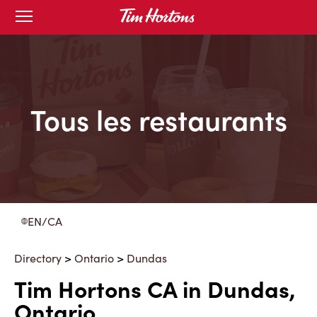
Skip
Open
to
mobile
menu
Content
Tous les restaurants
EN/CA
Directory
>
Ontario
>
Dundas
Tim Hortons CA in Dundas,
Ontario