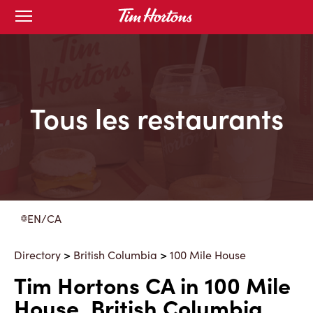
Skip
Open
to
mobile
menu
Content
Tous les restaurants
EN/CA
Directory
>
British Columbia
>
100 Mile House
Tim Hortons CA in 100 Mile
House, British Columbia