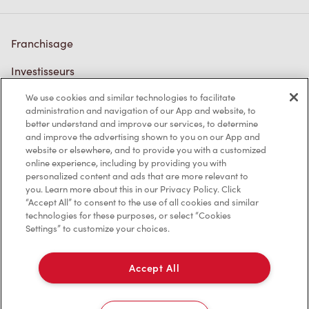
Franchisage
Investisseurs
We use cookies and similar technologies to facilitate
Communiquer avec nous
administration and navigation of our App and website, to
better understand and improve our services, to determine
Foire aux questions
and improve the advertising shown to you on our App and
website or elsewhere, and to provide you with a customized
online experience, including by providing you with
personalized content and ads that are more relevant to
Politique de confidentialité
you. Learn more about this in our Privacy Policy. Click
“Accept All” to consent to the use of all cookies and similar
Conditions de service
technologies for these purposes, or select “Cookies
Settings” to customize your choices.
Marques de commerce
Accessibilité
Accept All
Diagnostic