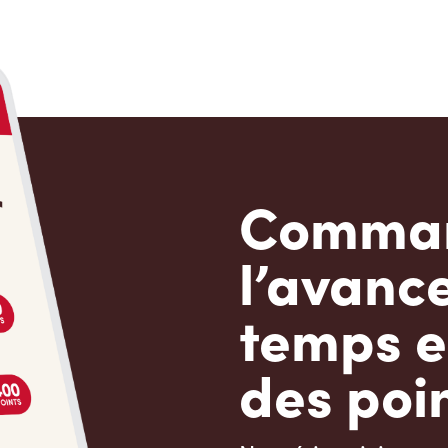
Comman
l’avanc
temps e
des poin