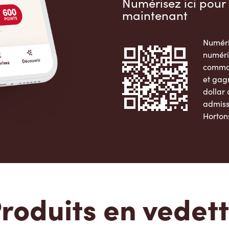
Numérisez ici pour 
maintenant
Numéri
numéri
comman
et gag
dollar
admiss
Horton
Apple 
roduits en vedet