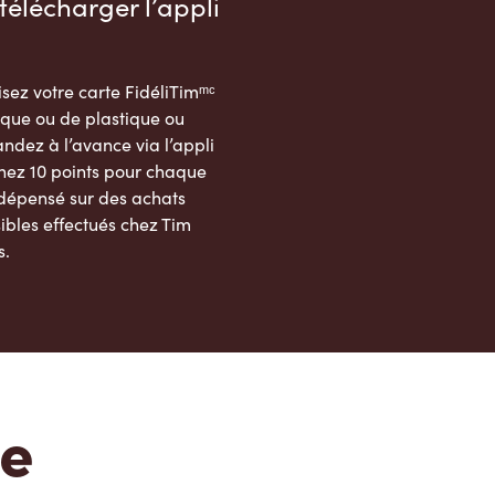
télécharger l’appli
sez votre carte FidéliTimᵐᶜ
que ou de plastique ou
dez à l’avance via l’appli
nez 10 points pour chaque
 dépensé sur des achats
ibles effectués chez Tim
s.
App Store
Google Play Store
te