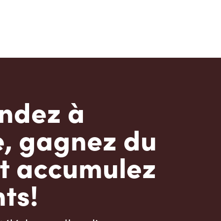
dez à
e, gagnez du
t accumulez
ts!