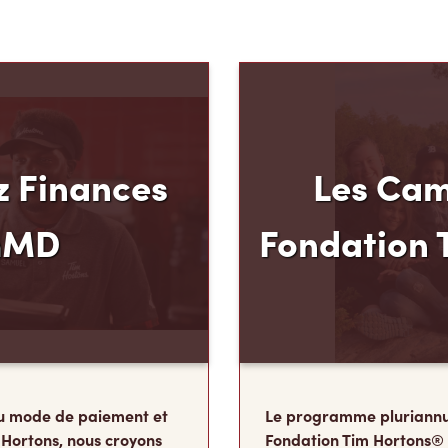
 Finances
Les Cam
mMD
Fondation 
u mode de paiement et
Le programme pluriannu
 Hortons, nous croyons
Fondation Tim Hortons®