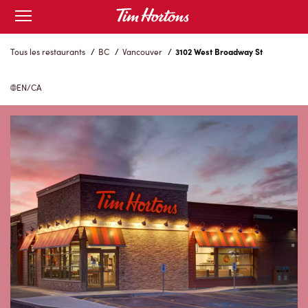
Skip
Open
to
mobile
menu
Content
Tous les restaurants
/
BC
/
Vancouver
/
3102 West Broadway St
EN/CA