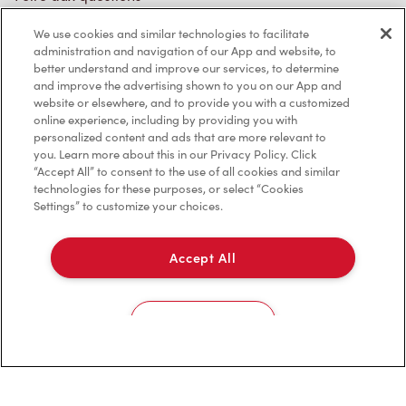
We use cookies and similar technologies to facilitate
administration and navigation of our App and website, to
Politique de confidentialité
better understand and improve our services, to determine
and improve the advertising shown to you on our App and
Conditions de service
website or elsewhere, and to provide you with a customized
online experience, including by providing you with
Marques de commerce
personalized content and ads that are more relevant to
you. Learn more about this in our Privacy Policy. Click
Accessibilité
“Accept All” to consent to the use of all cookies and similar
technologies for these purposes, or select “Cookies
Settings” to customize your choices.
Diagnostic
Accept All
Contactez-nous
Cookies Settings
TM & © Tim Hortons, 2023