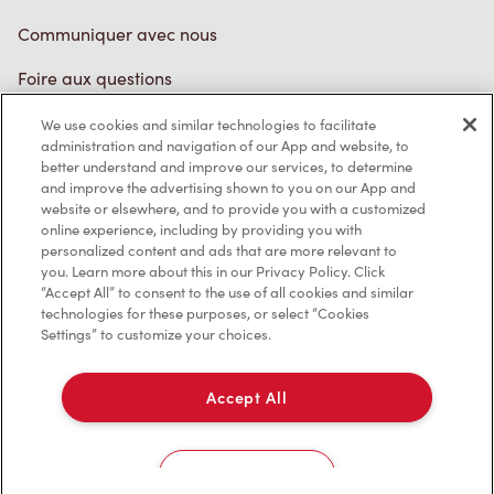
Communiquer avec nous
Foire aux questions
We use cookies and similar technologies to facilitate
administration and navigation of our App and website, to
Politique de confidentialité
better understand and improve our services, to determine
and improve the advertising shown to you on our App and
Conditions de service
website or elsewhere, and to provide you with a customized
online experience, including by providing you with
Marques de commerce
personalized content and ads that are more relevant to
you. Learn more about this in our Privacy Policy. Click
Accessibilité
“Accept All” to consent to the use of all cookies and similar
technologies for these purposes, or select “Cookies
Settings” to customize your choices.
Diagnostic
Accept All
Contactez-nous
Cookies Settings