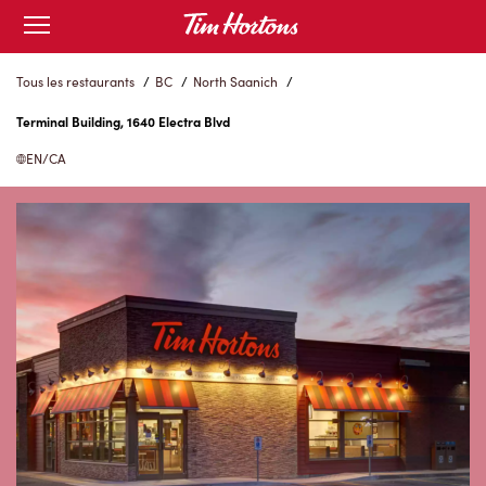
Skip
Open
to
mobile
menu
Content
Tous les restaurants
/
BC
/
North Saanich
/
Terminal Building, 1640 Electra Blvd
EN/CA