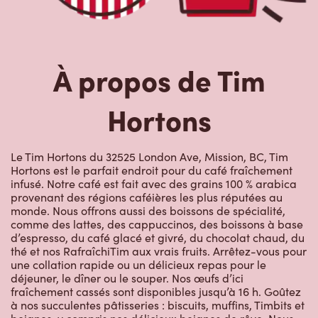
À propos de Tim
Hortons
Le Tim Hortons du 32525 London Ave, Mission, BC, Tim
Hortons est le parfait endroit pour du café fraîchement
infusé. Notre café est fait avec des grains 100 % arabica
provenant des régions caféières les plus réputées au
monde. Nous offrons aussi des boissons de spécialité,
comme des lattes, des cappuccinos, des boissons à base
d’espresso, du café glacé et givré, du chocolat chaud, du
thé et nos RafraîchiTim aux vrais fruits. Arrêtez-vous pour
une collation rapide ou un délicieux repas pour le
déjeuner, le dîner ou le souper. Nos œufs d’ici
fraîchement cassés sont disponibles jusqu’à 16 h. Goûtez
à nos succulentes pâtisseries : biscuits, muffins, Timbits et
beignes, y compris nos délicieux beignes de rêve. Nous
offrons aussi une variété de soupes, dont notre soupe
poulet et nouilles et notre crème de brocoli, et un chili, qui
se marie parfaitement avec nos quartiers de pommes de
terre d’ici.