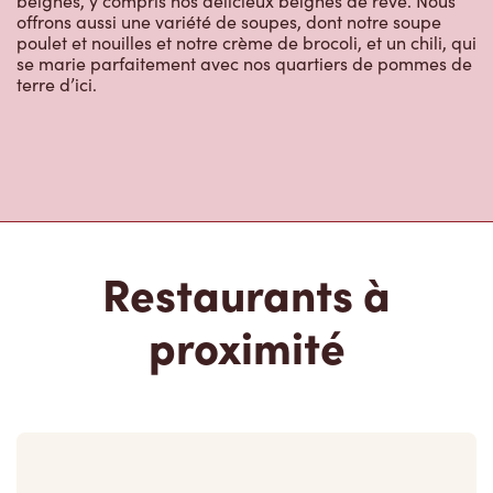
Restaurants à
proximité
32471 Lougheed Highway
Ouvert
-
Fermeture
23:59