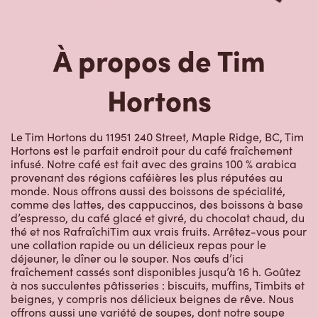
À propos de Tim
Hortons
Le Tim Hortons du 11951 240 Street, Maple Ridge, BC, Tim
Hortons est le parfait endroit pour du café fraîchement
infusé. Notre café est fait avec des grains 100 % arabica
provenant des régions caféières les plus réputées au
monde. Nous offrons aussi des boissons de spécialité,
comme des lattes, des cappuccinos, des boissons à base
d’espresso, du café glacé et givré, du chocolat chaud, du
thé et nos RafraîchiTim aux vrais fruits. Arrêtez-vous pour
une collation rapide ou un délicieux repas pour le
déjeuner, le dîner ou le souper. Nos œufs d’ici
fraîchement cassés sont disponibles jusqu’à 16 h. Goûtez
à nos succulentes pâtisseries : biscuits, muffins, Timbits et
beignes, y compris nos délicieux beignes de rêve. Nous
offrons aussi une variété de soupes, dont notre soupe
poulet et nouilles et notre crème de brocoli, et un chili, qui
se marie parfaitement avec nos quartiers de pommes de
terre d’ici.