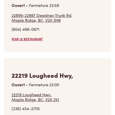
22899-22987 Dewdney Trunk Rd,
Maple Ridge, BC, V2X 3H8
(604) 466-0671
VOIR LE RESTAURANT
22219 Lougheed Hwy,
Ouvert
-
Fermeture
23:00
22219 Lougheed Hwy,,
Maple Ridge, BC, V2X 2V1
(236) 454-2705
VOIR LE RESTAURANT