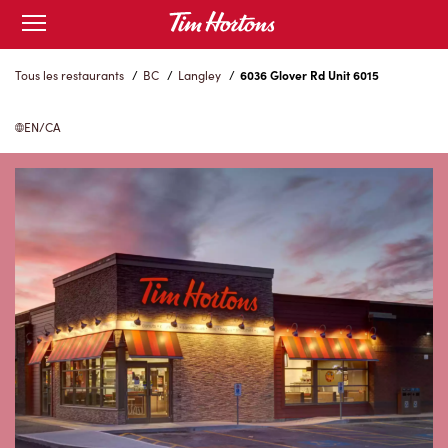
Skip
Open
to
mobile
menu
Content
Tous les restaurants
/
BC
/
Langley
/
6036 Glover Rd Unit 6015
EN/CA