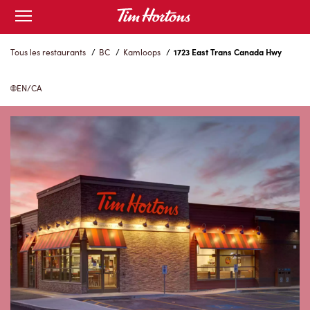
Skip
Open
to
mobile
menu
Content
Tous les restaurants
/
BC
/
Kamloops
/
1723 East Trans Canada Hwy
EN/CA