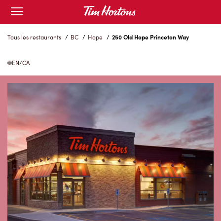
Skip
Open
to
mobile
menu
Content
Tous les restaurants
/
BC
/
Hope
/
250 Old Hope Princeton Way
EN/CA