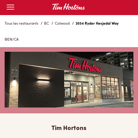
Skip
Open
to
mobile
menu
Content
Tous les restaurants
/
BC
/
Colwood
/
3554 Ryder Hesjedal Way
EN/CA
Tim Hortons