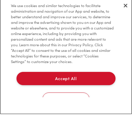
Foire aux questions
We use cookies and similar technologies to facilitate
administration and navigation of our App and website, to
better understand and improve our services, to determine
and improve the advertising shown to you on our App and
Politique de confidentialité
website or elsewhere, and to provide you with a customized
online experience, including by providing you with
Conditions de service
personalized content and ads that are more relevant to
you. Learn more about this in our Privacy Policy. Click
Marques de commerce
“Accept All” to consent to the use of all cookies and similar
technologies for these purposes, or select “Cookies
Accessibilité
Settings” to customize your choices.
Diagnostic
Accept All
Contactez-nous
Cookies Settings
TM & © Tim Hortons, 2023