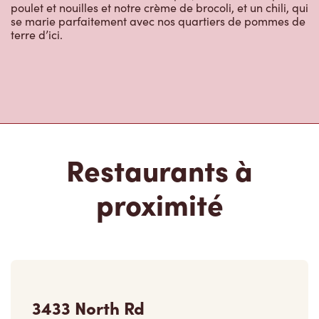
Restaurants à
proximité
3433 North Rd
Ouvert
-
Fermeture
23:00
3433 North Rd, Unit 101
Burnaby, BC, V3J 1A2
(604) 415-0266