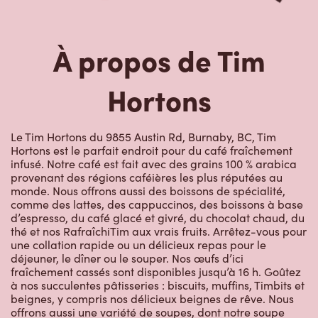
Le Tim Hortons du 9855 Austin Rd, Burnaby, BC, Tim
Hortons est le parfait endroit pour du café fraîchement
infusé. Notre café est fait avec des grains 100 % arabica
provenant des régions caféières les plus réputées au
monde. Nous offrons aussi des boissons de spécialité,
comme des lattes, des cappuccinos, des boissons à base
d’espresso, du café glacé et givré, du chocolat chaud, du
thé et nos RafraîchiTim aux vrais fruits. Arrêtez-vous pour
une collation rapide ou un délicieux repas pour le
déjeuner, le dîner ou le souper. Nos œufs d’ici
fraîchement cassés sont disponibles jusqu’à 16 h. Goûtez
à nos succulentes pâtisseries : biscuits, muffins, Timbits et
beignes, y compris nos délicieux beignes de rêve. Nous
offrons aussi une variété de soupes, dont notre soupe
poulet et nouilles et notre crème de brocoli, et un chili, qui
se marie parfaitement avec nos quartiers de pommes de
terre d’ici.