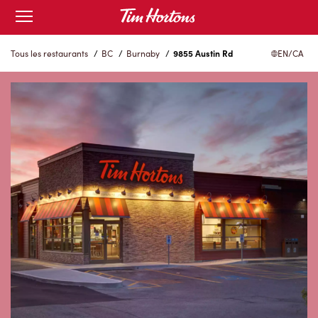
Skip
Open
to
mobile
menu
Content
Tous les restaurants
/
BC
/
Burnaby
/
9855 Austin Rd
EN/CA