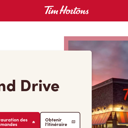
nd Drive
tauration des
Obtenir
mmandes
l’itinéraire