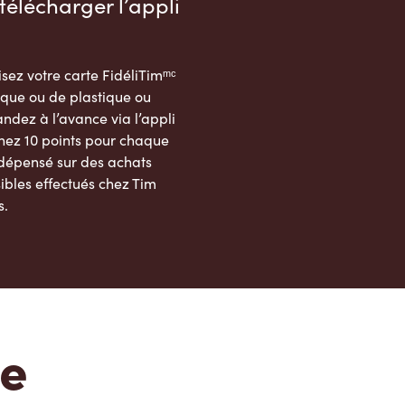
télécharger l’appli
sez votre carte FidéliTimᵐᶜ
que ou de plastique ou
dez à l’avance via l’appli
nez 10 points pour chaque
 dépensé sur des achats
ibles effectués chez Tim
s.
App Store
Google Play Store
te