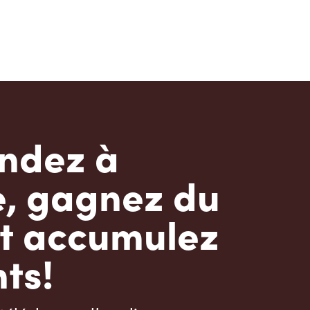
dez à
e, gagnez du
t accumulez
ts!