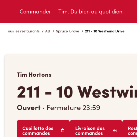
Skip
to
Commander
Tim. Du bien au quotidien.
Content
Tous les restaurants
/
AB
/
Spruce Grove
/
211 - 10 Westwind Drive
Tim Hortons
211 - 10 Westwi
Ouvert
·
Fermeture
23:59
Cueillette des
Livraison des
Res
commandes
commandes
co