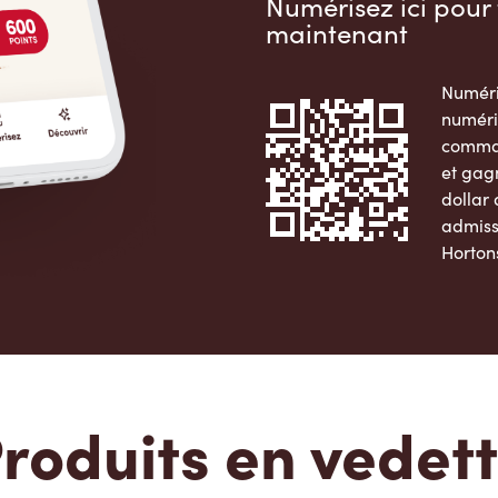
Numérisez ici pour 
maintenant
Numéri
numéri
comman
et gag
dollar
admiss
Horton
Apple 
roduits en vedet