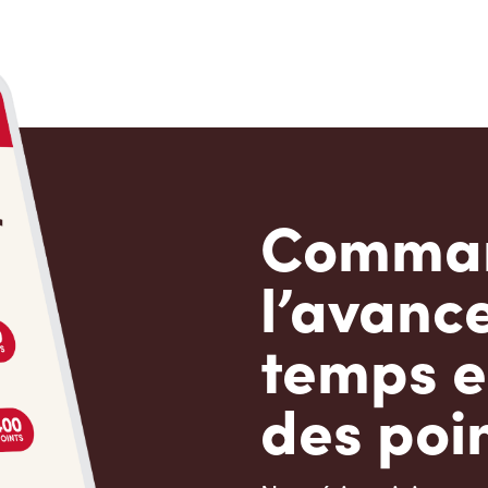
Comman
l’avanc
temps e
des poin