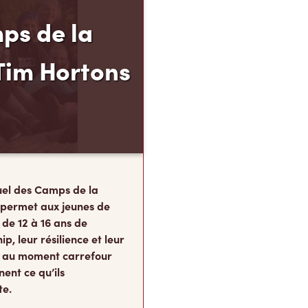
ps de la
Tim Hortons
el des Camps de la
 permet aux jeunes de
 de 12 à 16 ans de
p, leur résilience et leur
s, au moment carrefour
nent ce qu’ils
te.