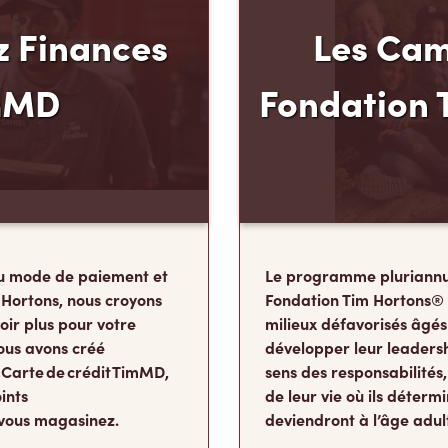
 Finances
Les Cam
mMD
Fondation 
u mode de paiement et
Le programme pluriannu
 Hortons, nous croyons
Fondation Tim Hortons®
oir plus pour votre
milieux défavorisés âgés
ous avons créé
développer leur leadershi
 Carte de crédit TimMD,
sens des responsabilité
ints
de leur vie où ils détermi
vous magasinez.
deviendront à l’âge adul