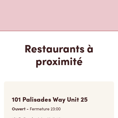
Restaurants à
proximité
101 Palisades Way Unit 25
Ouvert
-
Fermeture
23:00
101 Palisades Way Unit 25,
Sherwood Park, AB, T8H 0N3
(780) 464-2732