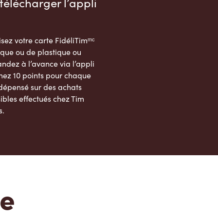
télécharger l’appli
sez votre carte FidéliTimᵐᶜ
que ou de plastique ou
dez à l’avance via l’appli
nez 10 points pour chaque
 dépensé sur des achats
ibles effectués chez Tim
s.
App Store
Google Play Store
te