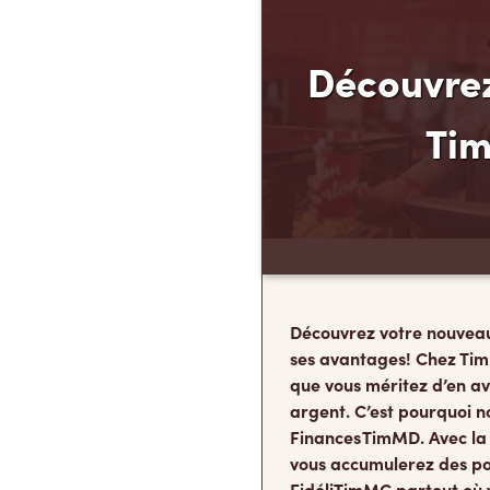
Découvrez
Ti
Découvrez votre nouvea
ses avantages! Chez Tim
que vous méritez d’en av
argent. C’est pourquoi n
Finances TimMD. Avec la
vous accumulerez des po
FidéliTimMC partout où 