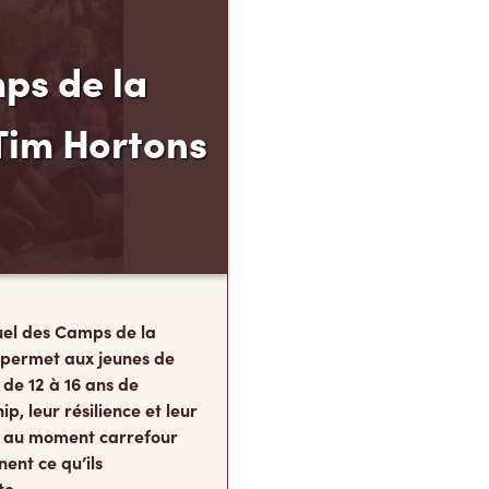
ps de la
Tim Hortons
el des Camps de la
 permet aux jeunes de
 de 12 à 16 ans de
p, leur résilience et leur
s, au moment carrefour
nent ce qu’ils
te.