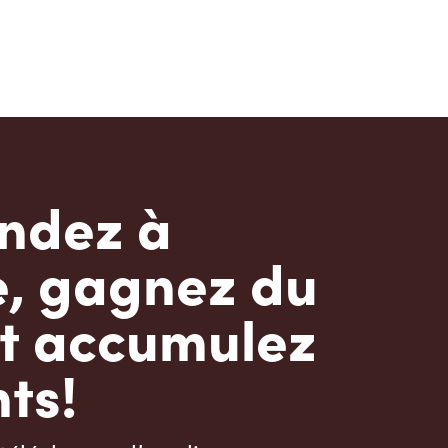
dez à
e, gagnez du
t accumulez
ts!