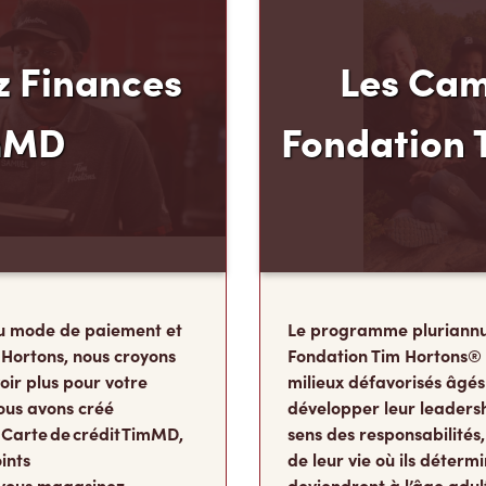
 Finances
Les Cam
mMD
Fondation 
u mode de paiement et
Le programme pluriannu
 Hortons, nous croyons
Fondation Tim Hortons®
oir plus pour votre
milieux défavorisés âgés
ous avons créé
développer leur leadershi
 Carte de crédit TimMD,
sens des responsabilité
ints
de leur vie où ils détermi
vous magasinez.
deviendront à l’âge adul