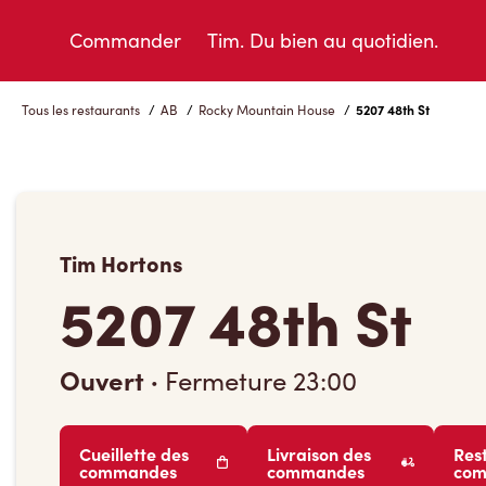
Skip
to
Commander
Tim. Du bien au quotidien.
Content
Tous les restaurants
/
AB
/
Rocky Mountain House
/
5207 48th St
Tim Hortons
5207 48th St
Ouvert
·
Fermeture
23:00
Cueillette des
Livraison des
Res
commandes
commandes
co