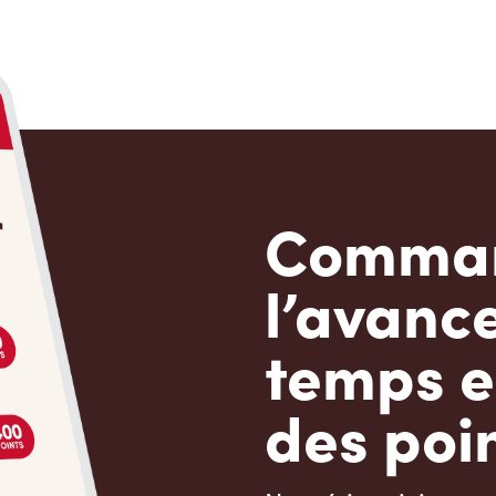
Comman
l’avanc
temps e
des poin