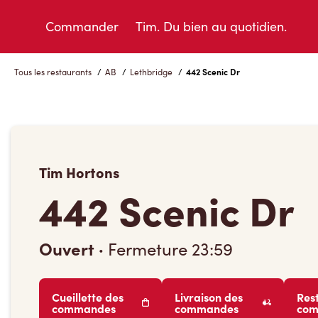
Skip
to
Commander
Tim. Du bien au quotidien.
Content
Tous les restaurants
/
AB
/
Lethbridge
/
442 Scenic Dr
Tim Hortons
442 Scenic Dr
Ouvert
·
Fermeture
23:59
Cueillette des
Livraison des
Res
commandes
commandes
co