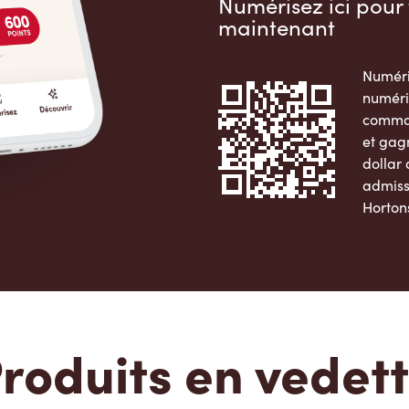
Numérisez ici pour 
maintenant
Numéri
numéri
comman
et gag
dollar
admiss
Horton
Apple 
roduits en vedet