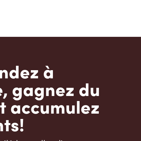
dez à
e, gagnez du
t accumulez
ts!