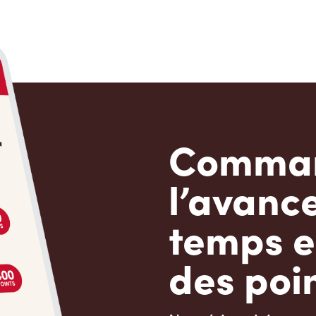
Comman
l’avanc
temps e
des poin