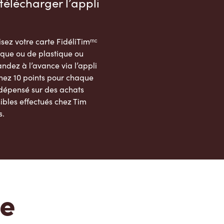
télécharger l’appli
sez votre carte FidéliTimᵐᶜ
que ou de plastique ou
dez à l’avance via l’appli
nez 10 points pour chaque
 dépensé sur des achats
ibles effectués chez Tim
s.
App Store
Google Play Store
te