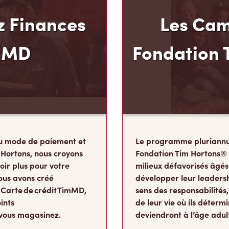
 Finances
Les Cam
mMD
Fondation 
u mode de paiement et
Le programme pluriannu
 Hortons, nous croyons
Fondation Tim Hortons®
oir plus pour votre
milieux défavorisés âgés
ous avons créé
développer leur leadershi
 Carte de crédit TimMD,
sens des responsabilité
ints
de leur vie où ils détermi
vous magasinez.
deviendront à l’âge adul