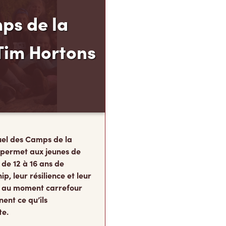
ps de la
Tim Hortons
el des Camps de la
 permet aux jeunes de
 de 12 à 16 ans de
p, leur résilience et leur
s, au moment carrefour
nent ce qu’ils
te.