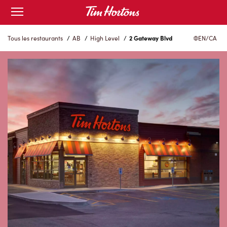
Skip
Open
to
mobile
menu
Content
Tous les restaurants
/
AB
/
High Level
/
2 Gateway Blvd
EN/CA