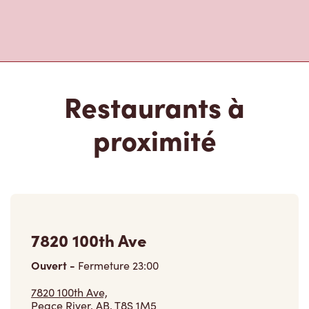
Restaurants à
proximité
7820 100th Ave
Ouvert
-
Fermeture
23:00
7820 100th Ave,
Peace River, AB, T8S 1M5
(780) 624-1400