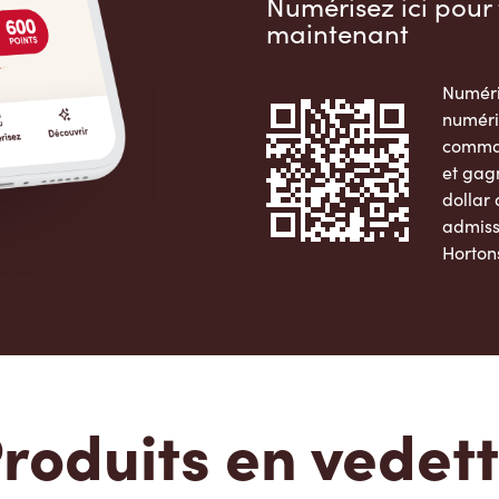
Numérisez ici pour 
maintenant
Numéri
numéri
comman
et gag
dollar
admiss
Horton
Apple 
roduits en vedet