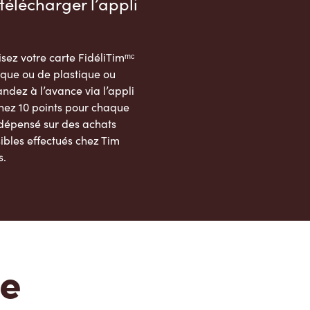
télécharger l’appli
sez votre carte FidéliTimᵐᶜ
que ou de plastique ou
dez à l’avance via l’appli
nez 10 points pour chaque
 dépensé sur des achats
ibles effectués chez Tim
s.
App Store
Google Play Store
te