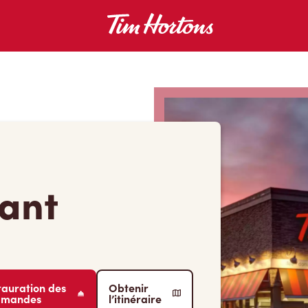
lant
tauration des
Obtenir
mmandes
l’itinéraire