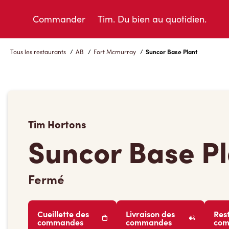
Skip
to
Commander
Tim. Du bien au quotidien.
Content
Tous les restaurants
/
AB
/
Fort Mcmurray
/
Suncor Base Plant
Tim Hortons
Suncor Base P
Fermé
Cueillette des
Livraison des
Res
commandes
commandes
co