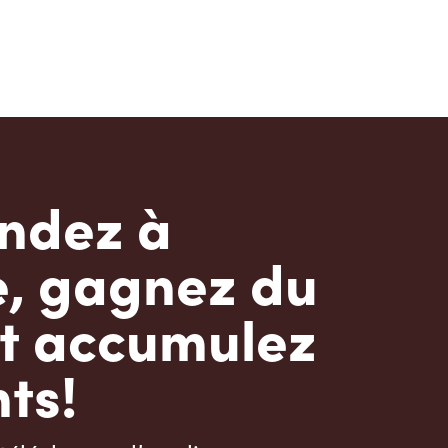
dez à
e, gagnez du
t accumulez
ts!