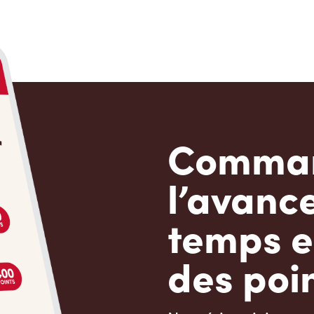
Comman
l’avanc
temps e
des poin