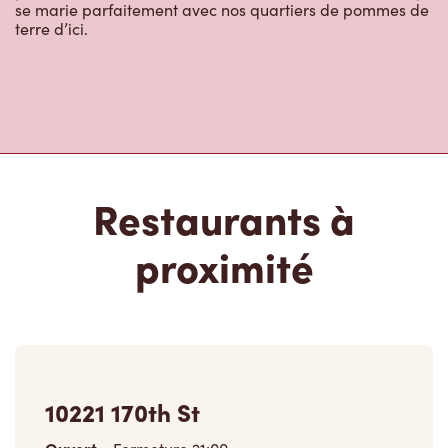
Restaurants à
proximité
10221 170th St
Ouvert
-
Fermeture
21:00
10221 170th St, Unit 1020
Edmonton, AB, T5P 4V4