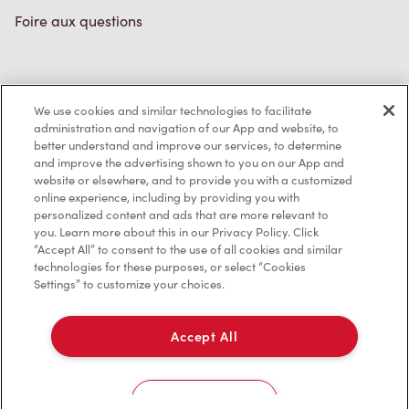
Foire aux questions
Politique de confidentialité
We use cookies and similar technologies to facilitate
Conditions de service
administration and navigation of our App and website, to
better understand and improve our services, to determine
Marques de commerce
and improve the advertising shown to you on our App and
website or elsewhere, and to provide you with a customized
online experience, including by providing you with
Accessibilité
personalized content and ads that are more relevant to
you. Learn more about this in our Privacy Policy. Click
Diagnostic
“Accept All” to consent to the use of all cookies and similar
technologies for these purposes, or select “Cookies
Settings” to customize your choices.
Contactez-nous
Accept All
Cookies Settings
TM & © Tim Hortons, 2023