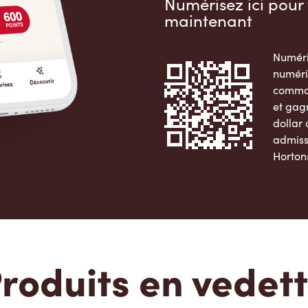
Numérisez ici pour 
maintenant
Numéri
numéri
comman
et gag
dollar
admiss
Horton
Apple 
roduits en vedet