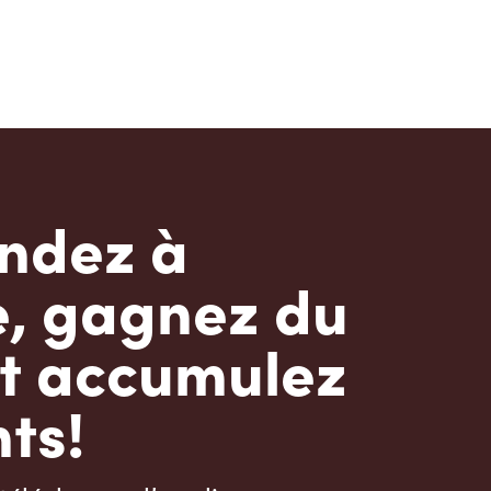
dez à
e, gagnez du
t accumulez
ts!