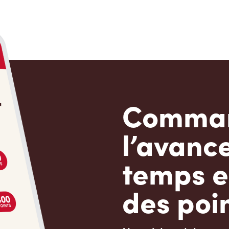
Comman
l’avanc
temps e
des poin