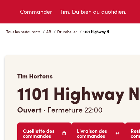
Skip
to
Commander
Tim. Du bien au quotidien.
Content
Tous les restaurants
/
AB
/
Drumheller
/
1101 Highway N
Tim Hortons
1101 Highway N
Ouvert
·
Fermeture
22:00
Cueillette des
Livraison des
Res
commandes
commandes
co