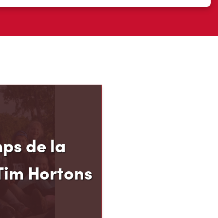
ps de la
Tim Hortons
el des Camps de la
 permet aux jeunes de
 de 12 à 16 ans de
p, leur résilience et leur
s, au moment carrefour
nent ce qu’ils
te.