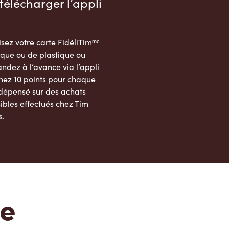
télécharger l’appli
sez votre carte FidéliTimᵐᶜ
que ou de plastique ou
dez à l’avance via l’appli
nez 10 points pour chaque
 dépensé sur des achats
ibles effectués chez Tim
s.
App Store
Google Play Store
te