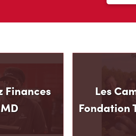
 Finances
Les Cam
mMD
Fondation 
u mode de paiement et
Le programme pluriannu
 Hortons, nous croyons
Fondation Tim Hortons®
oir plus pour votre
milieux défavorisés âgés
ous avons créé
développer leur leadershi
 Carte de crédit TimMD,
sens des responsabilité
ints
de leur vie où ils détermi
vous magasinez.
deviendront à l’âge adul