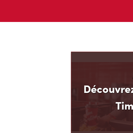
Découvrez
Ti
Découvrez votre nouvea
ses avantages! Chez Tim
que vous méritez d’en av
argent. C’est pourquoi n
Finances TimMD. Avec la
vous accumulerez des po
FidéliTimMC partout où 