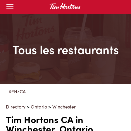
Skip
Open
to
mobile
menu
Content
Tous les restaurants
EN/CA
Directory
>
Ontario
>
Winchester
Tim Hortons CA in
Winchester, Ontario