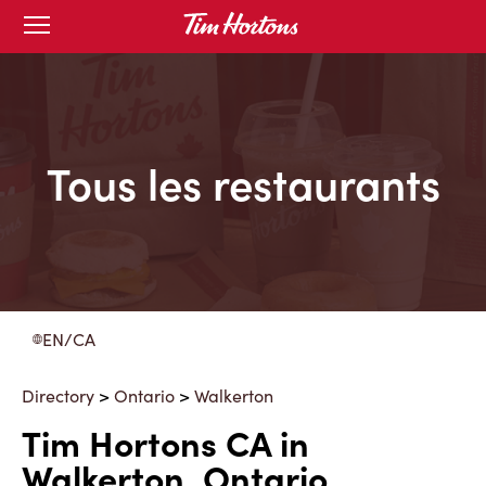
Skip
Open
to
mobile
menu
Content
Tous les restaurants
EN/CA
Directory
>
Ontario
>
Walkerton
Tim Hortons CA in
Walkerton, Ontario