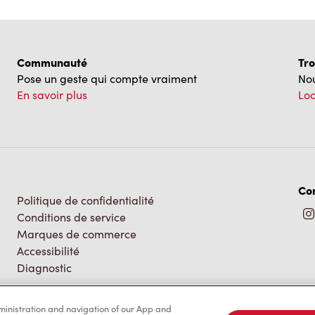
Communauté
Tro
Pose un geste qui compte vraiment
Nou
En savoir plus
Loc
Co
Politique de confidentialité
Conditions de service
Marques de commerce
Accessibilité
Diagnostic
dministration and navigation of our App and