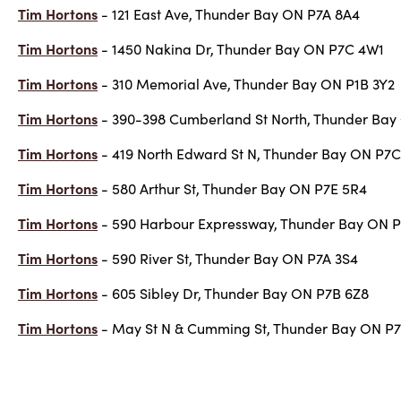
Tim Hortons
- 121 East Ave, Thunder Bay ON P7A 8A4
Tim Hortons
- 1450 Nakina Dr, Thunder Bay ON P7C 4W1
Tim Hortons
- 310 Memorial Ave, Thunder Bay ON P1B 3Y2
Tim Hortons
- 390-398 Cumberland St North, Thunder Bay
Tim Hortons
- 419 North Edward St N, Thunder Bay ON P7C
Tim Hortons
- 580 Arthur St, Thunder Bay ON P7E 5R4
Tim Hortons
- 590 Harbour Expressway, Thunder Bay ON 
Tim Hortons
- 590 River St, Thunder Bay ON P7A 3S4
Tim Hortons
- 605 Sibley Dr, Thunder Bay ON P7B 6Z8
Tim Hortons
- May St N & Cumming St, Thunder Bay ON P7