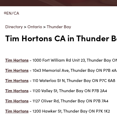
EN/CA
Directory
>
Ontario
>
Thunder Bay
Tim Hortons CA in Thunder B
Tim Hortons
- 1000 Fort William Rd Unit 23, Thunder Bay 
Tim Hortons
- 1043 Memorial Ave, Thunder Bay ON P7B 4A
Tim Hortons
- 110 Waterloo St N, Thunder Bay ON P7C 6A8
Tim Hortons
- 1120 Valley St, Thunder Bay ON P7B 2A4
Tim Hortons
- 1127 Oliver Rd, Thunder Bay ON P7B 7A4
Tim Hortons
- 1200 Hawker St, Thunder Bay ON P7K 1K2